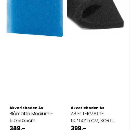
Akvarieboden As
Akvarieboden As
Blåmatte Medium -
AB FILTERMATTE
50x50x5cm
50*50*5 CM, SORT
389,-
Medium 30ppi
399,-