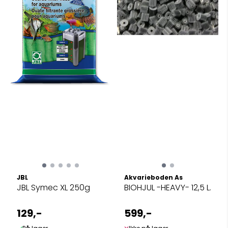
JBL
Akvarieboden As
JBL Symec XL 250g
BIOHJUL -HEAVY- 12,5 L.
129,-
599,-