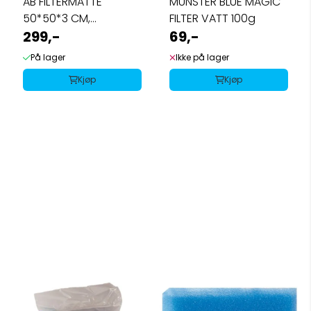
AB FILTERMATTE
MUNSTER BLUE MAGIC
50*50*3 CM,
FILTER VATT 100g
SORT,GROV 10ppi
299,-
69,-
På lager
Ikke på lager
Kjøp
Kjøp