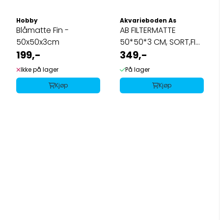
Hobby
Akvarieboden As
Blåmatte Fin -
AB FILTERMATTE
50x50x3cm
50*50*3 CM, SORT,FIN
199,-
45ppi
349,-
Ikke på lager
På lager
Kjøp
Kjøp