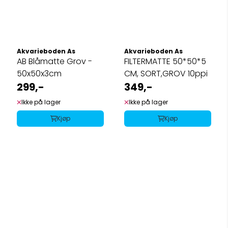
Akvarieboden As
Akvarieboden As
AB Blåmatte Grov -
FILTERMATTE 50*50*5
50x50x3cm
CM, SORT,GROV 10ppi
299,-
349,-
Ikke på lager
Ikke på lager
Kjøp
Kjøp