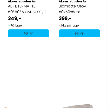
Akvarieboden As
Akvarieboden As
AB FILTERMATTE
Blåmatte Grov -
50*50*5 CM, SORT, FIN
50x50x5cm
45ppi
349,-
399,-
På lager
Ikke på lager
Kjøp
Kjøp