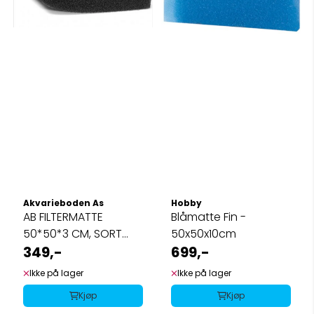
Akvarieboden As
Hobby
AB FILTERMATTE
Blåmatte Fin -
50*50*3 CM, SORT
50x50x10cm
Medium , 30ppi
349,-
699,-
Ikke på lager
Ikke på lager
Kjøp
Kjøp