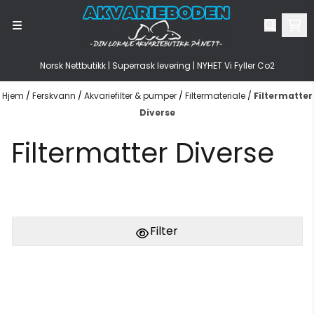
Hopp til innhold
Norsk Nettbutikk | Superrask levering | NYHET Vi Fyller Co2
Hjem
/
Ferskvann
/
Akvariefilter & pumper
/
Filtermateriale
/
Filtermatter
Diverse
Filtermatter Diverse
Filter