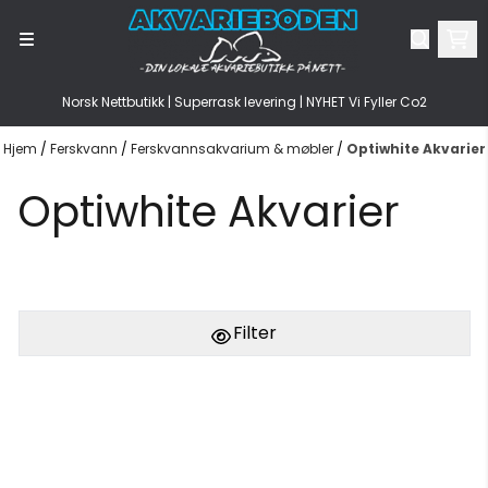
Hopp til innhold
Norsk Nettbutikk | Superrask levering | NYHET Vi Fyller Co2
Hjem
/
Ferskvann
/
Ferskvannsakvarium & møbler
/
Optiwhite Akvarier
Optiwhite Akvarier
Filter