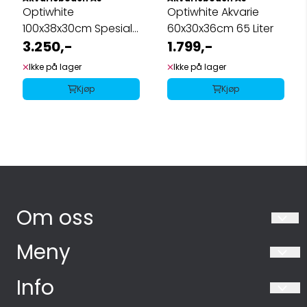
Optiwhite
Optiwhite Akvarie
100x38x30cm Spesial
60x30x36cm 65 Liter
Mål
3.250,-
1.799,-
Ikke på lager
Ikke på lager
Kjøp
Kjøp
Om oss
Akvarieboden AS
Meny
Industriveien 10
Salgsbetingelser
Info
4331 Ålgård
Salgsbetingelser