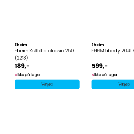
Eheim
Eheim
Eheim Kullfilter classic 250
EHEIM Liberty 2041 
(2213)
189,-
599,-
Ikke på lager
Ikke på lager
Kjøp
Kjøp