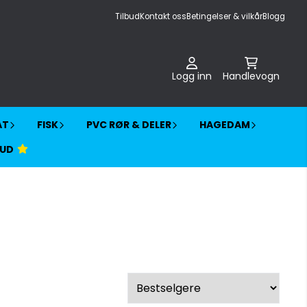
Tilbud
Kontakt oss
Betingelser & vilkår
Blogg
Logg inn
Handlevogn
AT
FISK
PVC RØR & DELER
HAGEDAM
BUD