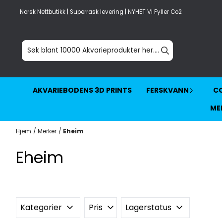
Hopp til innhold
Norsk Nettbutikk | Superrask levering | NYHET Vi Fyller Co2
AKVARIEBODENS 3D PRINTS
FERSKVANN
CO
ME
Hjem
/
Merker
/
Eheim
Eheim
Kategorier
Pris
Lagerstatus