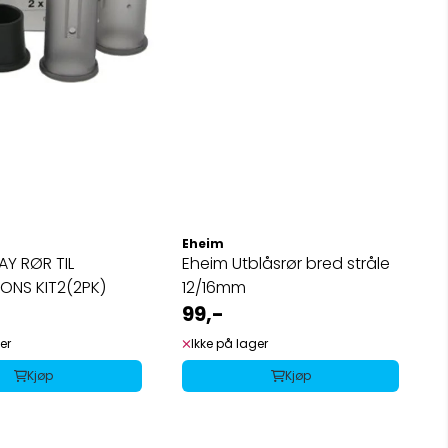
Eheim
AY RØR TIL
Eheim Utblåsrør bred stråle
IONS KIT2(2PK)
12/16mm
99,-
er
Ikke på lager
Kjøp
Kjøp