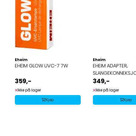
Eheim
Eheim
EHEIM GLOW UVC-7 7W
EHEIM ADAPTER,
SLANGEKONNEKSJ
359,-
2222/2324
349,-
Ikke på lager
Ikke på lager
Kjøp
Kjøp