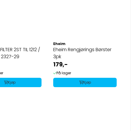
Eheim
ILTER 2ST TIL 1212 /
Eheim Rengjørings Børster
 2327-29
3pk
179,-
er
På lager
Kjøp
Kjøp