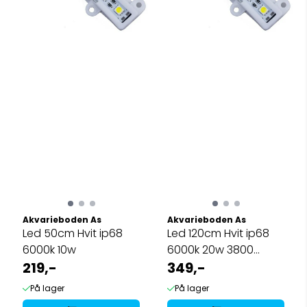
Akvarieboden As
Akvarieboden As
Led 50cm Hvit ip68
Led 120cm Hvit ip68
6000k 10w
6000k 20w 3800
219,-
lumen
349,-
På lager
På lager