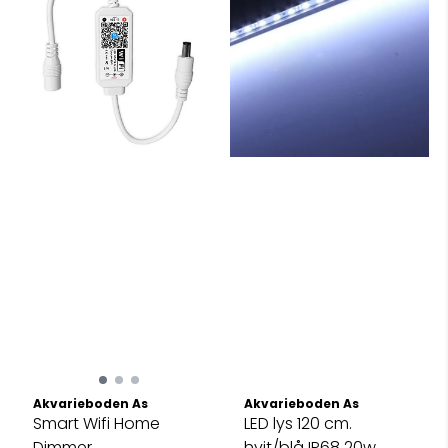
Akvarieboden As
Akvarieboden As
Smart Wifi Home
LED lys 120 cm.
Dimmer
hvit/blå IP68 20w