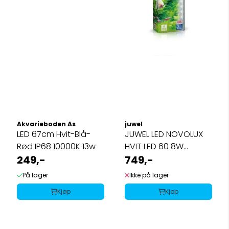
Akvarieboden As
juwel
LED 67cm Hvit-Blå-
JUWEL LED NOVOLUX
Rød IP68 10000K 13w
HVIT LED 60 8W
249,-
PASSER PRIMO 60/70
749,-
På lager
Ikke på lager
Kjøp
Kjøp