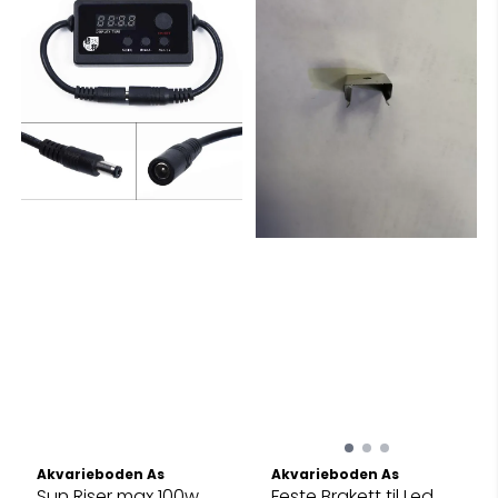
Akvarieboden As
Akvarieboden As
Sun Riser max 100w
Feste Brakett til Led