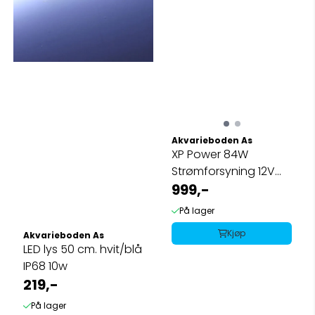
Akvarieboden As
XP Power 84W
Strømforsyning 12V
dc Output, 7A Høy ...
999,-
På lager
Kjøp
Akvarieboden As
LED lys 50 cm. hvit/blå
IP68 10w
219,-
På lager