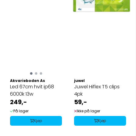
Akvarieboden As
juwel
Led 67cm hvit ip68
Juwel Hiflex T5 clips
6000k 13w
4pk
249,-
59,-
På lager
Ikke på lager
Kjøp
Kjøp