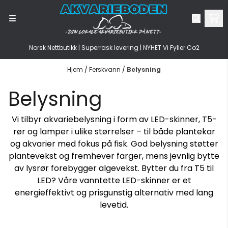
Hopp til innhold
Norsk Nettbutikk | Superrask levering | NYHET Vi Fyller Co2
Hjem
/
Ferskvann
/
Belysning
Belysning
Vi tilbyr akvariebelysning i form av LED-skinner, T5-
rør og lamper i ulike størrelser – til både plantekar
og akvarier med fokus på fisk. God belysning støtter
plantevekst og fremhever farger, mens jevnlig bytte
av lysrør forebygger algevekst. Bytter du fra T5 til
LED? Våre vanntette LED-skinner er et
energieffektivt og prisgunstig alternativ med lang
levetid.