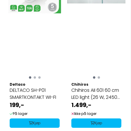
Deltaco
Chihiros
DELTACO SH-P01
Chihiros AII 601 60 cm
SMARTKONTAKT WI-FI
LED light (26 W, 2450
199,-
lm)
1.499,-
På lager
Ikke på lager
Kjøp
Kjøp