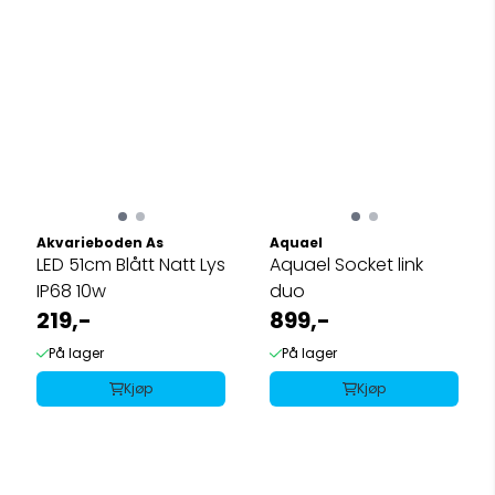
Akvarieboden As
Aquael
LED 51cm Blått Natt Lys
Aquael Socket link
IP68 10w
duo
219,-
899,-
På lager
På lager
Kjøp
Kjøp