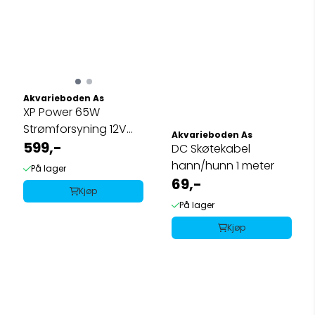
Akvarieboden As
XP Power 65W
Strømforsyning 12V
Akvarieboden As
dc Output, 5.41A (høy
599,-
DC Skøtekabel
...
hann/hunn 1 meter
På lager
69,-
Kjøp
På lager
Kjøp