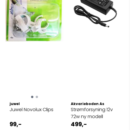
juwel
Akvarieboden As
Juwel Novolux Clips
Strømforsyning 12v
72w ny modell
99,-
499,-