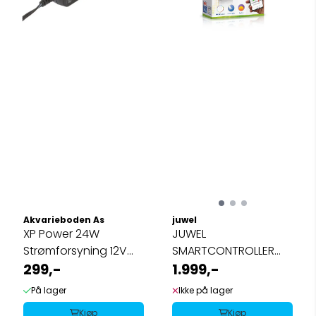
Akvarieboden As
juwel
XP Power 24W
JUWEL
Strømforsyning 12V
SMARTCONTROLLER
dc Output, 1,51A (høy
299,-
JUWEL LED HELIALUX
1.999,-
...
SPECTRUM
På lager
Ikke på lager
Kjøp
Kjøp