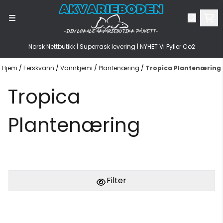
Hopp til innhold
Norsk Nettbutikk | Superrask levering | NYHET Vi Fyller Co2
Hjem
/
Ferskvann
/
Vannkjemi
/
Plantenæring
/
Tropica Plantenæring
Tropica
Plantenæring
Filter