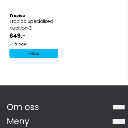
Tropica
Tropica Specialised
Nutrition 3l
849,-
På lager
Kjøp
Om oss
Akvarieboden AS
Meny