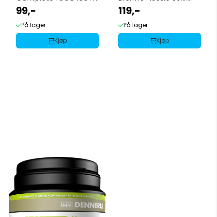
99,-
30g
119,-
På lager
På lager
Kjøp
Kjøp