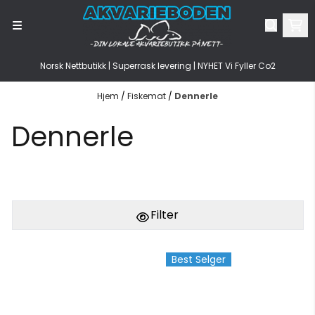
Hopp til innhold
Norsk Nettbutikk | Superrask levering | NYHET Vi Fyller Co2
Hjem
/
Fiskemat
/
Dennerle
Dennerle
Filter
Best Selger