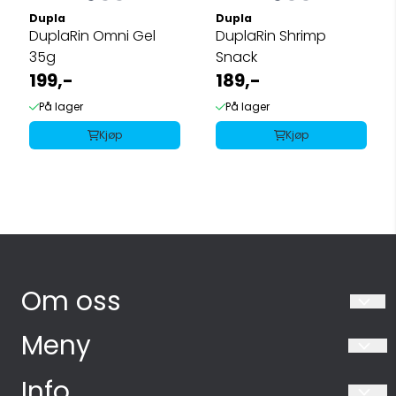
Dupla
Dupla
DuplaRin Omni Gel
DuplaRin Shrimp
35g
Snack
199,-
189,-
På lager
På lager
Kjøp
Kjøp
Om oss
Akvarieboden AS
Meny
Industriveien 10
Salgsbetingelser
Info