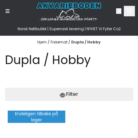
Hopp til innhold
Norsk Nettbutikk | Superrask levering | NYHET Vi Fyller Co2
Hjem
/
Fiskemat
/
Dupla / Hobby
Dupla / Hobby
Filter
Endeligen tilbake på
lager