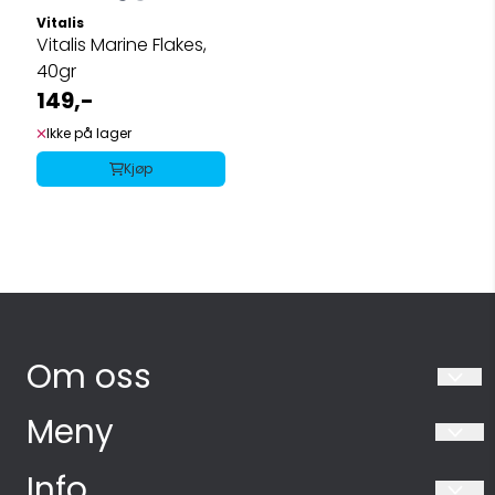
Vitalis
Vitalis Marine Flakes,
40gr
149,-
Ikke på lager
Kjøp
Om oss
Akvarieboden AS
Meny
Industriveien 10
Salgsbetingelser
Info