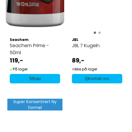
Seachem
JBL
Seachem Prime -
JBL 7 Kugeln
50ml
119,-
89,-
På lager
Ikke på lager
Kjøp
Kontakt oss
Super Konsentrert Ny
formel