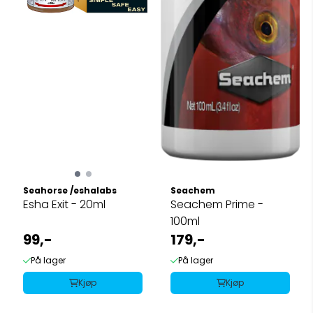
Seahorse /eshalabs
Seachem
Esha Exit - 20ml
Seachem Prime -
100ml
99,-
179,-
På lager
På lager
Kjøp
Kjøp