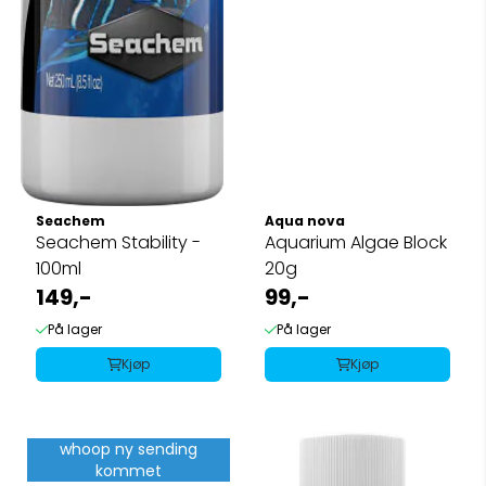
Seachem
Aqua nova
Seachem Stability -
Aquarium Algae Block
100ml
20g
149,-
99,-
På lager
På lager
Kjøp
Kjøp
whoop ny sending
kommet