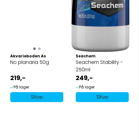
Akvarieboden As
Seachem
No planaria 50g
Seachem Stability -
250ml
219,-
249,-
På lager
På lager
Kjøp
Kjøp