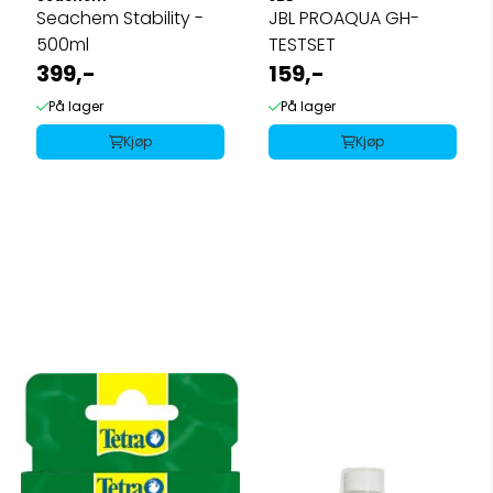
Seachem Stability -
JBL PROAQUA GH-
500ml
TESTSET
399,-
159,-
På lager
På lager
Kjøp
Kjøp