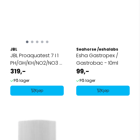
JBL
Seahorse /eshalabs
JBL Proaquatest 7 I 1
Esha Gastropex /
PH/GH/KH/NO2/NO3 &
Gastrobac - 10ml
KLOR
319,-
99,-
På lager
På lager
Kjøp
Kjøp