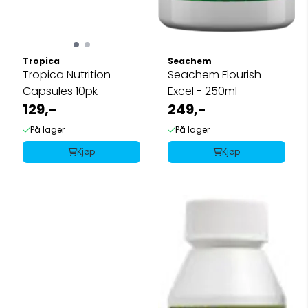
Tropica
Seachem
Tropica Nutrition
Seachem Flourish
Capsules 10pk
Excel - 250ml
129,-
249,-
På lager
På lager
Kjøp
Kjøp