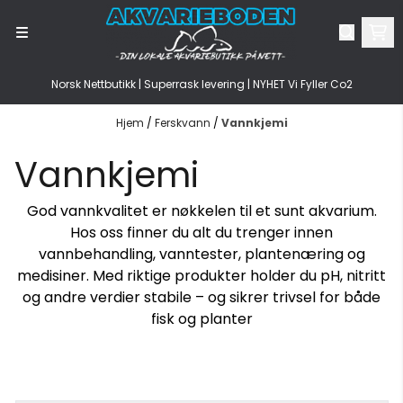
Hopp til innhold
Norsk Nettbutikk | Superrask levering | NYHET Vi Fyller Co2
Hjem
/
Ferskvann
/
Vannkjemi
Vannkjemi
God vannkvalitet er nøkkelen til et sunt akvarium.
Hos oss finner du alt du trenger innen
vannbehandling
,
vanntester
,
plantenæring
og
medisiner
. Med riktige produkter holder du pH, nitritt
og andre verdier stabile – og sikrer trivsel for både
fisk og planter