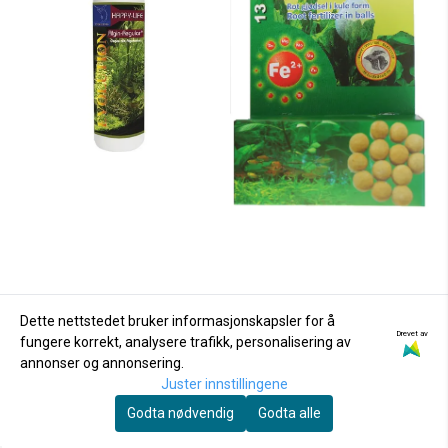
Dette nettstedet bruker informasjonskapsler for å
Drevet av
fungere korrekt, analysere trafikk, personalisering av
annonser og annonsering.
Juster innstillingene
HAPPY LIFE
Akvarieboden As
Godta nødvendig
Godta alle
HAPPY LIFE Algin
Filtus Plantenæring -
Regular 250ml
13 kuler