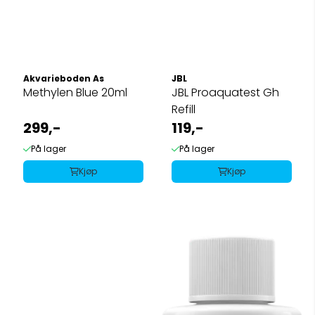
Akvarieboden As
JBL
Methylen Blue 20ml
JBL Proaquatest Gh
Refill
299,-
119,-
På lager
På lager
Kjøp
Kjøp