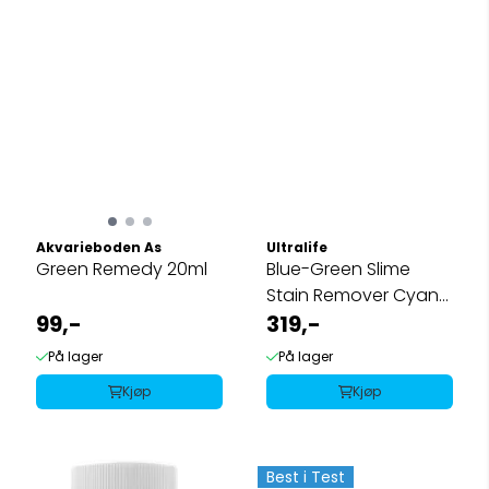
Akvarieboden As
Ultralife
Green Remedy 20ml
Blue-Green Slime
Stain Remover Cyano
99,-
/ BGA 20gram
319,-
På lager
På lager
Kjøp
Kjøp
Best i Test