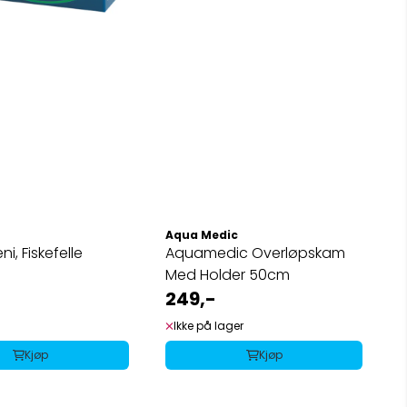
Aqua Medic
i, Fiskefelle
Aquamedic Overløpskam
Med Holder 50cm
249,-
Ikke på lager
Kjøp
Kjøp