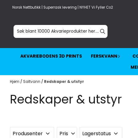
Hopp til innhold
Norsk Nettbutikk | Superrask levering | NYHET Vi Fyller Co2
AKVARIEBODENS 3D PRINTS
FERSKVANN
CO
ME
Hjem
/
Saltvann
/
Redskaper & utstyr
Redskaper & utstyr
Produsenter
Pris
Lagerstatus