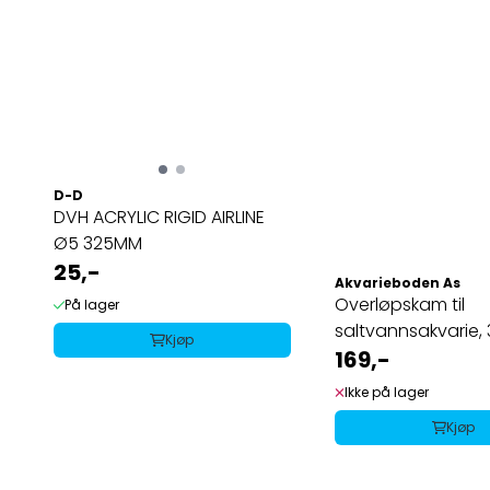
D-D
DVH ACRYLIC RIGID AIRLINE
Ø5 325MM
25,-
Akvarieboden As
Overløpskam til
På lager
saltvannsakvarie,
Kjøp
169,-
Ikke på lager
Kjøp