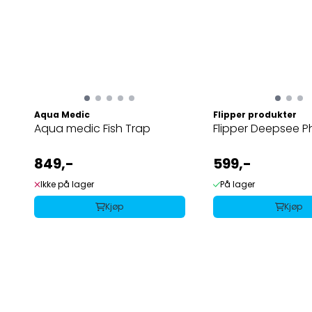
Aqua Medic
Flipper produkter
Aqua medic Fish Trap
Flipper Deepsee P
849,-
599,-
Ikke på lager
På lager
Kjøp
Kjøp