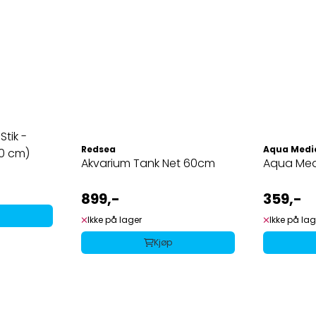
Stik -
Redsea
Aqua Medi
0 cm)
Akvarium Tank Net 60cm
Aqua Med
899,-
359,-
Ikke på lager
Ikke på lag
Kjøp