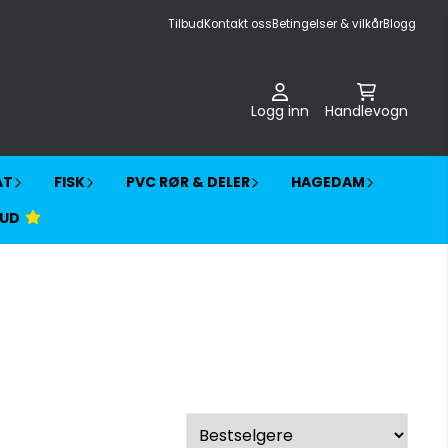
Tilbud
Kontakt oss
Betingelser & vilkår
Blogg
Logg inn
Handlevogn
AT
FISK
PVC RØR & DELER
HAGEDAM
BUD