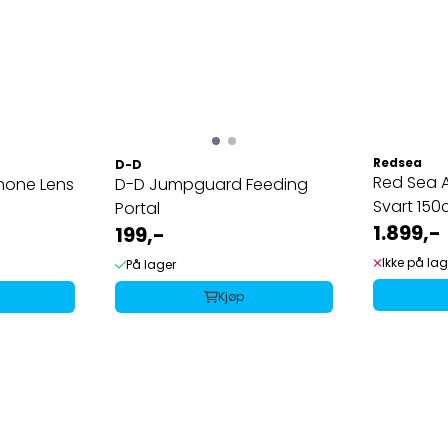
Redsea
D-D
Red Sea A
hone Lens
D-D Jumpguard Feeding
Svart 15
Portal
1.899,-
199,-
Ikke på lag
På lager
Kjøp