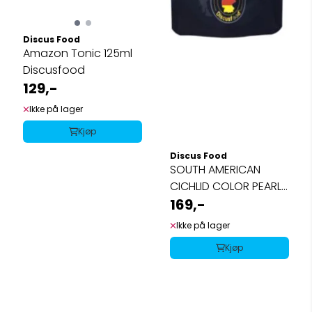
Discus Food
Amazon Tonic 125ml
Discusfood
129,-
Ikke på lager
Kjøp
Discus Food
SOUTH AMERICAN
CICHLID COLOR PEARLS
80g
169,-
Ikke på lager
Kjøp