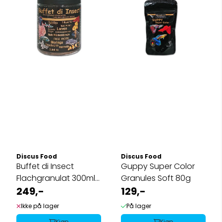
Discus Food
Discus Food
Buffet di Insect
Guppy Super Color
Flachgranulat 300ml
Granules Soft 80g
/65g
249,-
129,-
Ikke på lager
På lager
Kjøp
Kjøp