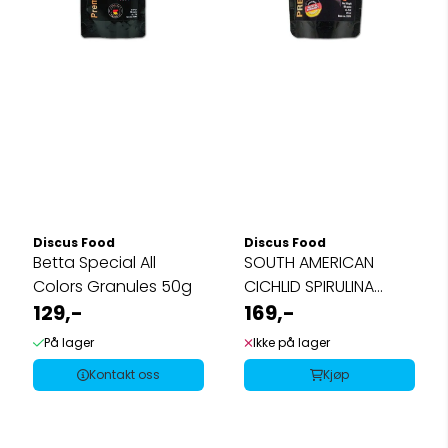
Discus Food
Discus Food
Betta Special All
SOUTH AMERICAN
Colors Granules 50g
CICHLID SPIRULINA
129,-
PEARLS 80g
169,-
På lager
Ikke på lager
Kontakt oss
Kjøp