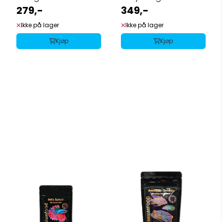
150g
279,-
349,-
Ikke på lager
Ikke på lager
Kjøp
Kjøp