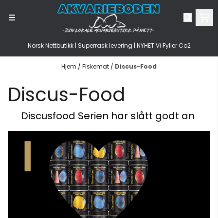
Hopp til innhold
Norsk Nettbutikk | Superrask levering | NYHET Vi Fyller Co2
Hjem
/
Fiskemat
/
Discus-Food
Discus-Food
Discusfood Serien har slått godt an