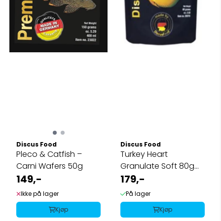
Discus Food
Discus Food
Pleco & Catfish –
Turkey Heart
Carni Wafers 50g
Granulate Soft 80g
149,-
DISCUSFOOD
179,-
Ikke på lager
På lager
Kjøp
Kjøp