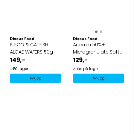
Discus Food
Discus Food
PLECO & CATFISH
Artemia 50%+
ALGAE WAFERS 50g
Microgranulate Soft
149,-
45g
129,-
På lager
Ikke på lager
Kjøp
Kjøp