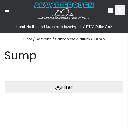
Hopp til innhold
Norsk Nettbutikk | Superrask levering | NYHET Vi Fyller Co2
Hjem
/
Saltvann
/
Saltvannsakvarium
/
Sump
Sump
Filter