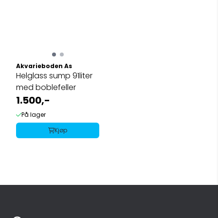
Akvarieboden As
Helglass sump 91liter
med boblefeller
1.500,-
På lager
Kjøp