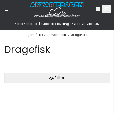
Hopp til innhold
Norsk Nettbutikk | Superrask levering | NYHET Vi Fyller Co2
Hjem
/
Fisk
/
Saltvannsfisk
/
Dragefisk
Dragefisk
Filter