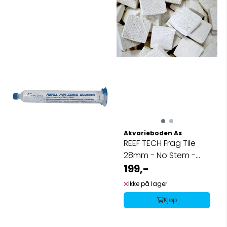
Akvarieboden As
REEF TECH Frag Tile
28mm - No Stem -
20pk
199,-
Ikke på lager
Kjøp