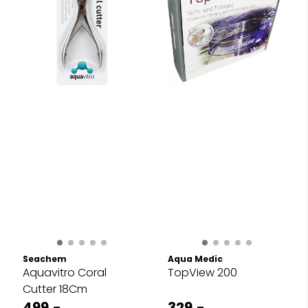
Seachem
Aqua Medic
Aquavitro Coral
TopView 200
Cutter 18Cm
499,-
329,-