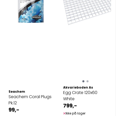
Akvarieboden As
Seachem
Egg Crate 120x60
Seachem Coral Plugs
White
Pk.12
799,-
99,-
Ikke på lager