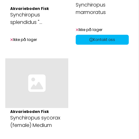
Synchiropus
Akvarieboden Fisk
marmoratus
Synchiropus
splendidus "
Mandarin Fisk" Par
Ikke på lager
Ikke på lager
Kontakt oss
Akvarieboden Fisk
Synchiropus sycorax
(female) Medium