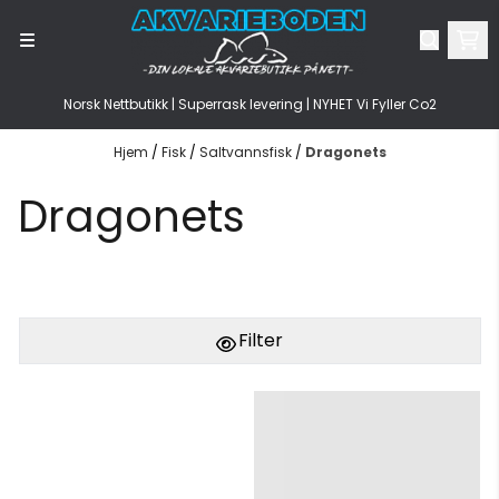
Hopp til innhold
Norsk Nettbutikk | Superrask levering | NYHET Vi Fyller Co2
Hjem
/
Fisk
/
Saltvannsfisk
/
Dragonets
Dragonets
Filter