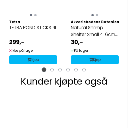
Tetra
Akvariebodens Botanicals
TETRA POND STICKS 4L
Natural Shrimp
Shelter Small 4-6cm
299,-
1pk
30,-
Ikke på lager
På lager
Kjøp
Kjøp
Kunder kjøpte også