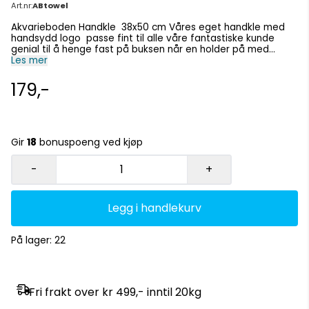
Art.nr:
ABtowel
Akvarieboden Handkle 38x50 cm Våres eget handkle med
handsydd logo passe fint til alle våre fantastiske kunde
genial til å henge fast på buksen når en holder på med
akvariet sitt
Les mer
179,-
Gir
18
bonuspoeng ved kjøp
-
+
Legg i handlekurv
På lager
: 22
Fri frakt over kr 499,- inntil 20kg