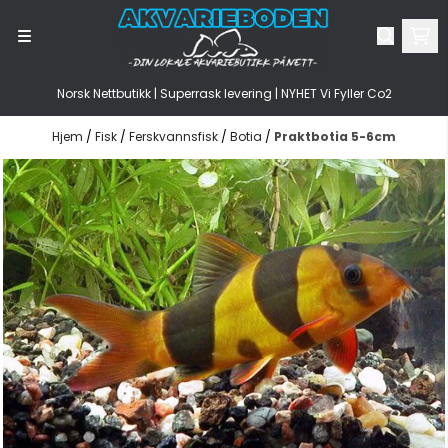
Hopp til innhold
Norsk Nettbutikk | Superrask levering | NYHET Vi Fyller Co2
Hjem
/
Fisk
/
Ferskvannsfisk
/
Botia
/
Praktbotia 5-6cm