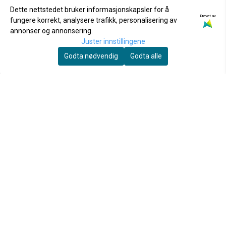
Dette nettstedet bruker informasjonskapsler for å
Drevet av
fungere korrekt, analysere trafikk, personalisering av
annonser og annonsering.
Juster innstillingene
Godta nødvendig
Godta alle
Akvariebodens Botanicals
Akvarieboden As
Coconut panicle 40 -
Scapers Gnarly