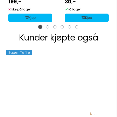
199,-
1pk
30,-
Ikke på lager
På lager
Kjøp
Kjøp
Kunder kjøpte også
Super Tøffe