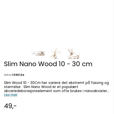
Slim Nano Wood 10 - 30 cm
Art.nr:
1390124
Slim Wood 10 - 30Cm her variere det ekstremt på fasong og
størrrelse . Slim Nano Wood er et populært
akvariedekorasjonselement som ofte brukes i nanoakvarier
eller små akvarier. Her er noen karakteristikker og
Les mer
informasjon om Slim Nano Wood i størrelsen 10 - 30 cm:
Beskrivelse Materiale : Slim Nano Wood er laget av naturlig
49,-
treverk som er spesialbehandlet for å være trygt for
akvariebruk. Det er viktig at treet ikke avgir skadelige stoffer