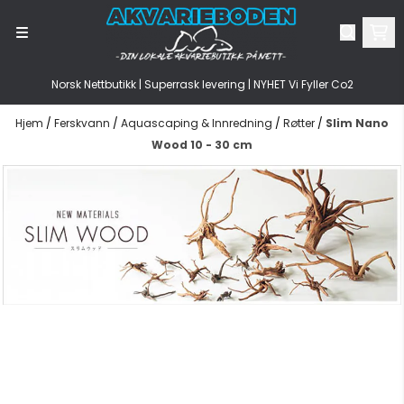
Hopp til innhold
Norsk Nettbutikk | Superrask levering | NYHET Vi Fyller Co2
Hjem
/
Ferskvann
/
Aquascaping & Innredning
/
Røtter
/
Slim Nano
Wood 10 - 30 cm