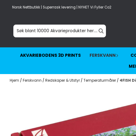
Hopp til innhold
Norsk Nettbutikk | Superrask levering | NYHET Vi Fyller Co2
AKVARIEBODENS 3D PRINTS
FERSKVANN
CO
ME
Hjem
/
Ferskvann
/
Redskaper & Utstyr
/
Temperaturmåler
/
4FISH D