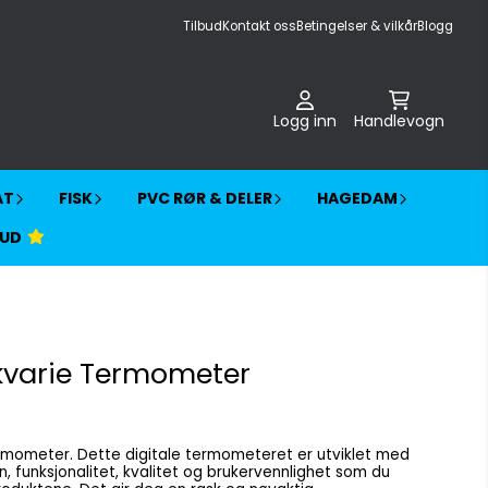
Tilbud
Kontakt oss
Betingelser & vilkår
Blogg
Logg inn
Handlevogn
AT
FISK
PVC RØR & DELER
HAGEDAM
BUD
Akvarie Termometer
eteret er utviklet med
 funksjonalitet, kvalitet og brukervennlighet som du