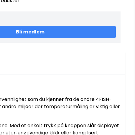
rodukter
Bli medlem
ervennlighet som du kjenner fra de andre 4FISH-
r andre miljøer der temperaturmåling er viktig eller
e. Med et enkelt trykk på knappen slår displayet
er uten unødvendige klikk eller komplisert