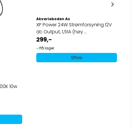
Akvarieboden As
XP Power 24W Strømforsyning 12V
dc Output, 1,51A (høy ...
299,-
På lager
Kjøp
000K 10w