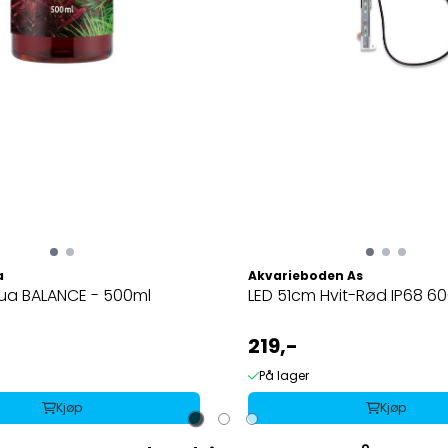
a
Akvarieboden As
ua BALANCE - 500ml
LED 51cm Hvit-Rød IP68 6
219,-
På lager
Kjøp
Kjøp