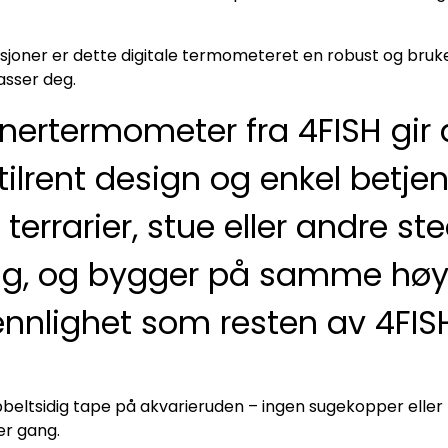
ksjoner er dette digitale termometeret en robust og bruk
asser deg.
nertermometer fra 4FISH gir 
lrent design og enkel betje
 terrarier, stue eller andre st
ktig, og bygger på samme høy
ennlighet som resten av 4FIS
tsidig tape på akvarieruden – ingen sugekopper eller k
er gang.