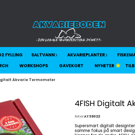
2 FYLLING
SALTVANN
AKVARIEPLANTER
FISKEM
RCH
WORKSHOPS
GAVEKORT
NYHETER
TIL
igitalt Akvarie Termometer
4FISH Digitalt 
Art.nr:
AT39022
Supersmart digitalt designtermometer. Dette digitale termom
samme fokus på smart design,