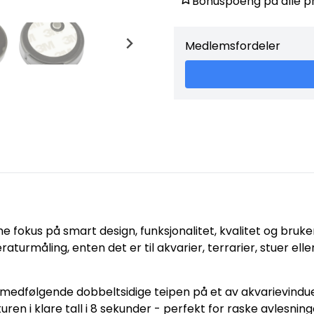
Bonuspoeng på alle p
Medlemsfordeler
 fokus på smart design, funksjonalitet, kvalitet og bruk
urmåling, enten det er til akvarier, terrarier, stuer elle
dfølgende dobbeltsidige teipen på et av akvarievinduen
en i klare tall i 8 sekunder - perfekt for raske avlesning