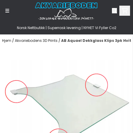
Hopp til innhold
Norsk Nettbutikk | Superrask levering | NYHET Vi Fyller Co2
Hjem
/
Akvariebodens 3D Prints
/
AB Aquael Dekkglass Klips 3pk Hvit