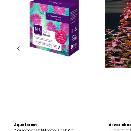
Aquaforest
Akvariebod
Aquaforest Nitrate Test Kit
Ludwigia 