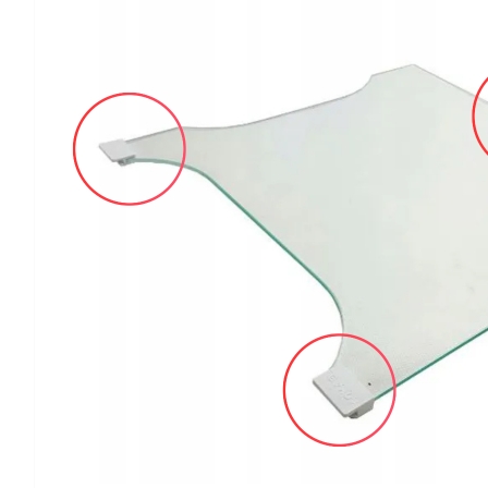
Kan forhåndsbestilles
På lager