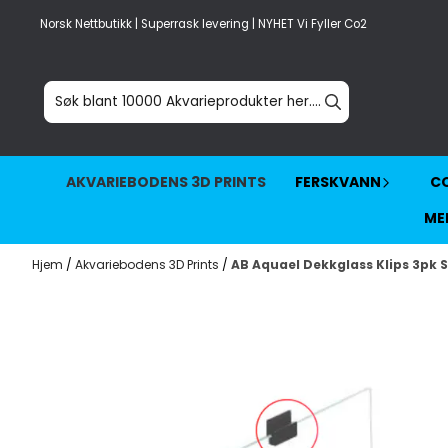
Hopp til innhold
Norsk Nettbutikk | Superrask levering | NYHET Vi Fyller Co2
AKVARIEBODENS 3D PRINTS
FERSKVANN
CO
ME
Hjem
/
Akvariebodens 3D Prints
/
AB Aquael Dekkglass Klips 3pk S