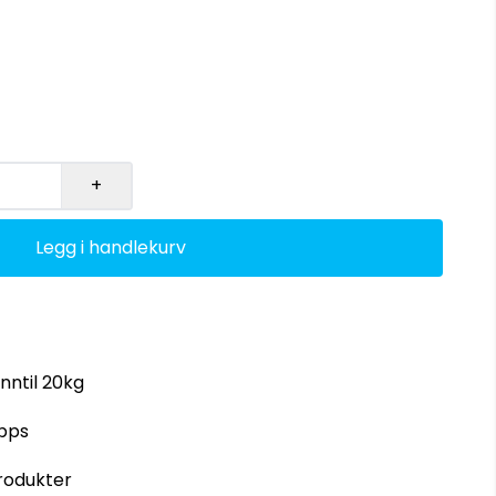
+
Legg i handlekurv
inntil 20kg
ipps
rodukter