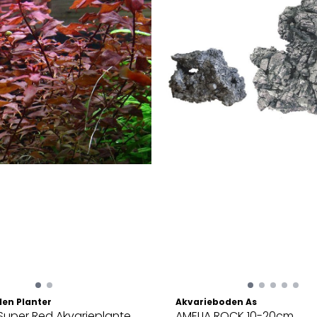
en Planter
Akvarieboden As
Super Red Akvarieplante
AMELIA ROCK 10-20cm