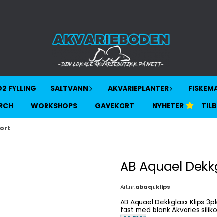
2 FYLLING
SALTVANN
AKVARIEPLANTER
FISKEM
RCH
WORKSHOPS
GAVEKORT
NYHETER
TIL
ort
AB Aquael Dekkg
Art.nr:
abaquklips
AB Aquael Dekkglass Klips 3pk Sort Passer Aquael dekkglass 10,19,30 og