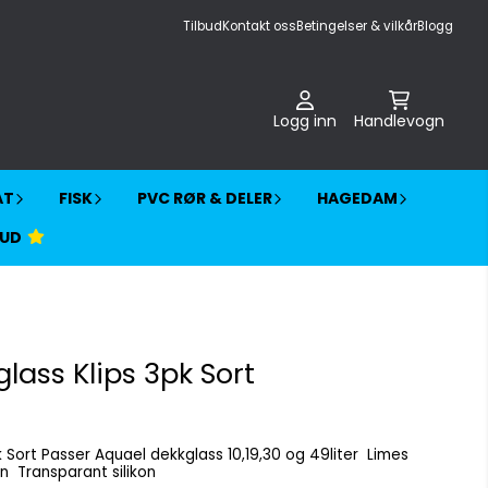
Tilbud
Kontakt oss
Betingelser & vilkår
Blogg
Logg inn
Handlevogn
AT
FISK
PVC RØR & DELER
HAGEDAM
BUD
lass Klips 3pk Sort
 49liter Limes
fast med blank Akvaries silikon Transparant silikon