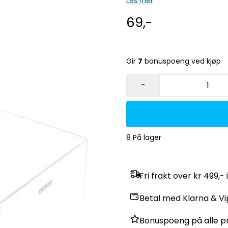
Les mer
69,-
Gir
7
bonuspoeng ved kjøp
-
8 På lager
Fri frakt over kr 499,- 
Betal med Klarna & V
Bonuspoeng på alle p