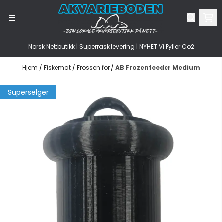
Hopp til innhold
Norsk Nettbutikk | Superrask levering | NYHET Vi Fyller Co2
Hjem
/
Fiskemat
/
Frossen for
/
AB Frozenfeeder Medium
Superselger