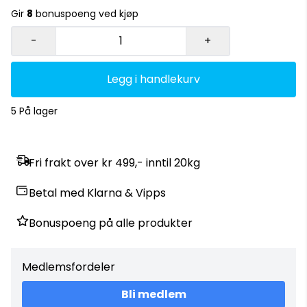
fabrikat" Medium : 6-8 frossen mat terninger "også litt etter
Gir
8
bonuspoeng ved kjøp
fabrikat" Xl : 10-12 frossen mat terninger "også litt etter
fabrikat"
-
+
Legg i handlekurv
5 På lager
Fri frakt over kr 499,- inntil 20kg
Betal med Klarna & Vipps
Bonuspoeng på alle produkter
Medlemsfordeler
Bli medlem