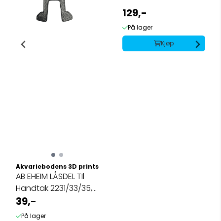
129,-
På lager
Kjøp
Akvariebodens 3D prints
AB EHEIM LÅSDEL TIl
Handtak 2231/33/35,
2232/34/36 (2Pk)
39,-
På lager