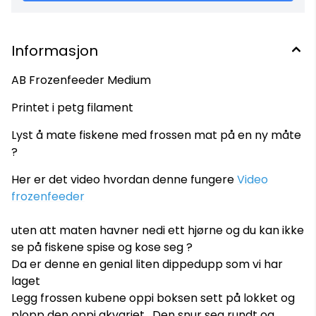
Informasjon
AB Frozenfeeder Medium
Printet i petg filament
Lyst å mate fiskene med frossen mat på en ny måte
?
Her er det video hvordan denne fungere
Video
frozenfeeder
uten att maten havner nedi ett hjørne og du kan ikke
se på fiskene spise og kose seg ?
Da er denne en genial liten dippedupp som vi har
laget
Legg frossen kubene oppi boksen sett på lokket og
plopp den oppi akvariet . Den snur seg rundt og