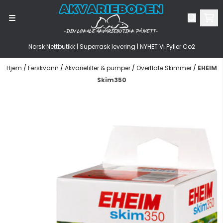
Hopp til innhold
Norsk Nettbutikk | Superrask levering | NYHET Vi Fyller Co2
Hjem
/
Ferskvann
/
Akvariefilter & pumper
/
Overflate Skimmer
/
EHEIM
Skim350