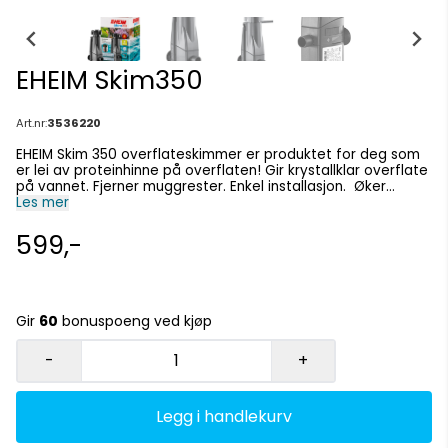
EHEIM Skim350
Art.nr:
3536220
EHEIM Skim 350 overflateskimmer er produktet for deg som
er lei av proteinhinne på overflaten! Gir krystallklar overflate
på vannet. Fjerner muggrester. Enkel installasjon. Øker
mengden oksygen i fersk og saltvannsakvarium. Flytende
Les mer
topp som justerer seg automatisk til vannivået i akvariet.
Justerbar flow Bruker kun 5W strøm!
599,-
Gir
60
bonuspoeng ved kjøp
-
+
Legg i handlekurv