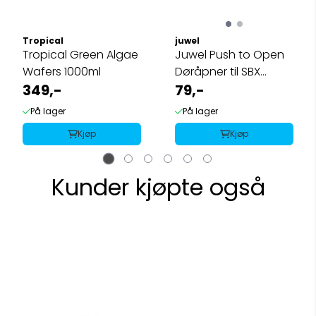
Tropical
juwel
Tropical Green Algae
Juwel Push to Open
Wafers 1000ml
Døråpner til SBX
349,-
Kabinett
79,-
På lager
På lager
Kjøp
Kjøp
Kunder kjøpte også