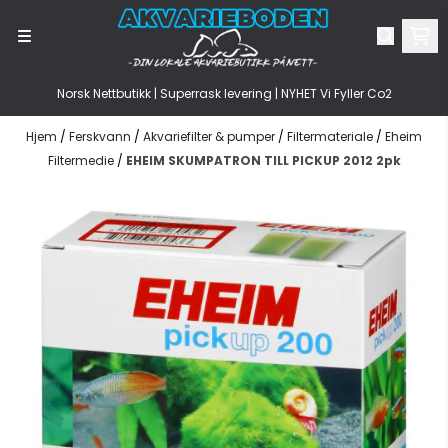
Hopp til innhold
Norsk Nettbutikk | Superrask levering | NYHET Vi Fyller Co2
Hjem
/
Ferskvann
/
Akvariefilter & pumper
/
Filtermateriale
/
Eheim
Filtermedie
/
EHEIM SKUMPATRON TILL PICKUP 2012 2pk