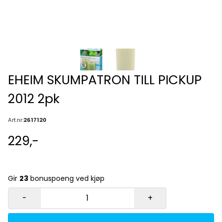
EHEIM SKUMPATRON TILL PICKUP
2012 2pk
Art.nr:
2617120
229,-
Gir
23
bonuspoeng ved kjøp
-
+