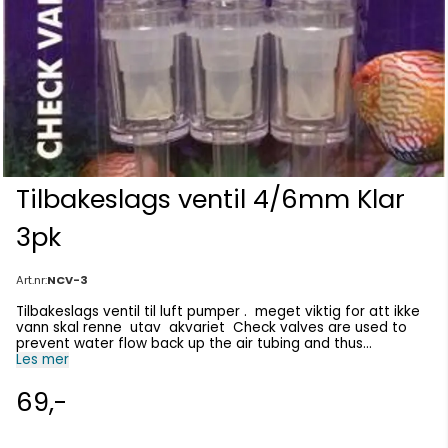
Tilbakeslags ventil 4/6mm Klar
3pk
Art.nr:
NCV-3
Tilbakeslags ventil til luft pumper . meget viktig for att ikke
vann skal renne utav akvariet Check valves are used to
prevent water flow back up the air tubing and thus
potentially damaging the air pump. AQUARIUM ACCESSORIES
Les mer
- CHECK VALVES & VALUES Check valves are used to
prevent water flow back up the air tubing and thus
69,-
potentially damaging the air pump. This product is a three-
pack blister pack.