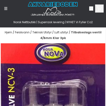
Hopp til innhold
Norsk Nettbutikk | Superrask levering | NYHET Vi Fyller Co2
Hjem
/
Ferskvann
/
Teknisk Utstyr
/
Luft utstyr
/
Tilbakeslags ventil
4/6mm Klar 3pk