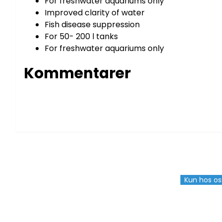
For freshwater aquariums only
Improved clarity of water
Fish disease suppression
For 50- 200 l tanks
For freshwater aquariums only
Kommentarer
Kun hos os