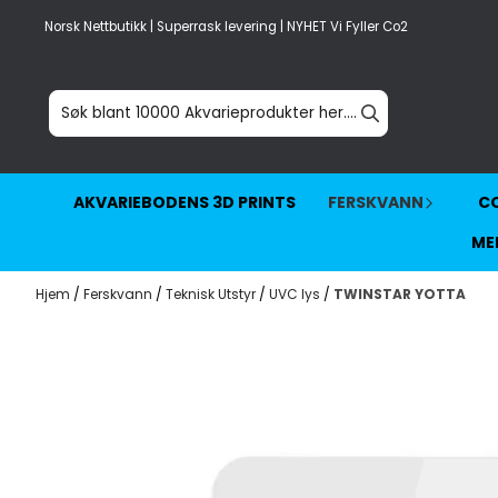
Hopp til innhold
Norsk Nettbutikk | Superrask levering | NYHET Vi Fyller Co2
AKVARIEBODENS 3D PRINTS
FERSKVANN
CO
ME
Hjem
/
Ferskvann
/
Teknisk Utstyr
/
UVC lys
/
TWINSTAR YOTTA