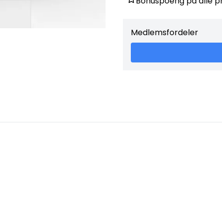
Bonuspoeng på alle p
Medlemsfordeler