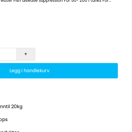
er aquariums only
p
+
Legg i handlekurv
inntil 20kg
ipps