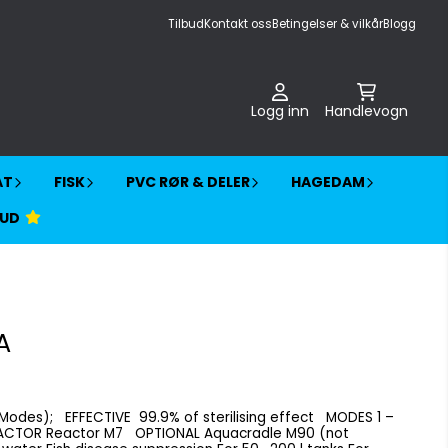
Tilbud
Kontakt oss
Betingelser & vilkår
Blogg
Logg inn
Handlevogn
AT
FISK
PVC RØR & DELER
HAGEDAM
BUD
A