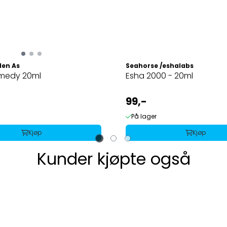
den As
Seahorse /eshalabs
medy 20ml
Esha 2000 - 20ml
99,-
På lager
Kjøp
Kjøp
Kunder kjøpte også