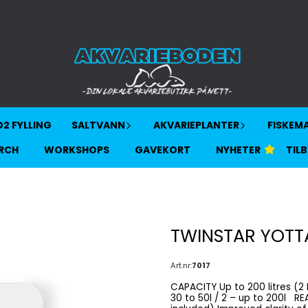
2 FYLLING
SALTVANN
AKVARIEPLANTER
FISKEM
RCH
WORKSHOPS
GAVEKORT
NYHETER
TIL
TWINSTAR YOTT
Art.nr:
7017
CAPACITY Up to 200 litres (2 Modes); EFFECTIVE 99.9% of sterilising effect MODES 1 –
30 to 50l / 2 – up to 200l REACTOR Reactor M7 OPTIONAL Aquacradle M90 (not