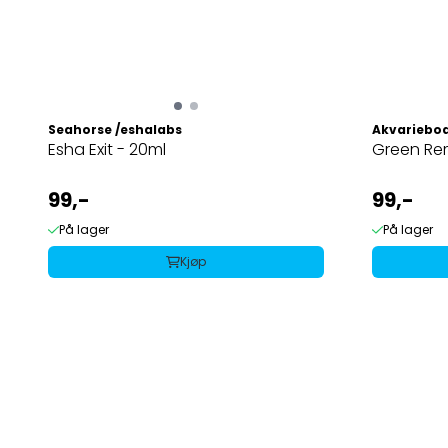
Seahorse /eshalabs
Akvariebo
Esha Exit - 20ml
Green Re
99,-
99,-
På lager
På lager
Kjøp