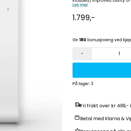
included) Improved clarity of water Fish disease suppression For 50- 200 l tanks For
freshwater aquariums only Improved clarity of water Fish disease suppression For 50-
Les mer
200 l tanks For freshwat
1.799,-
Gir
180
bonuspoeng ved kjø
-
På lager
: 3
Fri frakt over kr 499,- 
Betal med Klarna & V