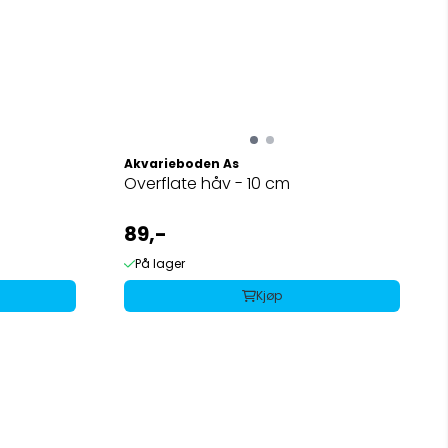
Akvarieboden As
Overflate håv - 10 cm
89,-
På lager
Kjøp