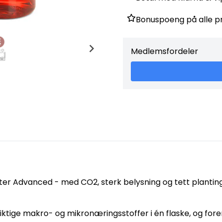
Bonuspoeng på alle p
Medlemsfordeler
nter Advanced - med CO2, sterk belysning og tett plantin
ige makro- og mikronæringsstoffer i én flaske, og forenk