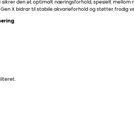
ikrer den et optimalt næringsforhold, spesielt mellom n
en X bidrar til stabile akvarieforhold og støtter frodig 
sering
lteret.