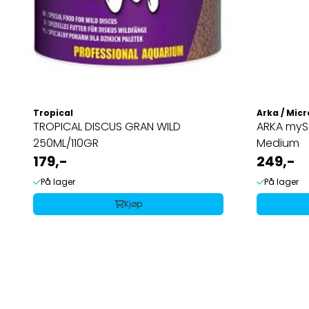
Tropical
Arka / Micr
TROPICAL DISCUS GRAN WILD
ARKA mySc
250ML/110GR
Medium
179,-
249,-
På lager
På lager
Kjøp