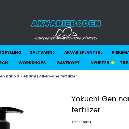
2 FYLLING
SALTVANN
AKVARIEPLANTER
FISKEM
RCH
WORKSHOPS
GAVEKORT
NYHETER
TIL
n nano X - 400ml | All-in-one fertilizer
Yokuchi Gen nan
fertilizer
Art.nr:
56301