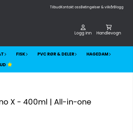
Tilbud
Kontakt oss
Betingelser & vilkår
Blogg
Logg inn
Handlevogn
AT
FISK
PVC RØR & DELER
HAGEDAM
BUD
o X - 400ml | All-in-one