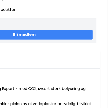
rodukter
Bli medlem
g Expert - med CO2, svært sterk belysning og
ler pleien av akvarieplanter betydelig. Utviklet