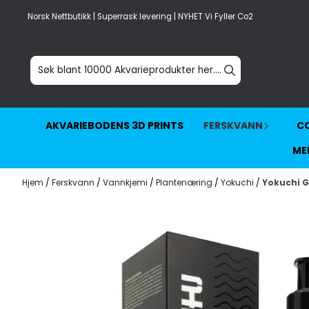
Hopp til innhold
Norsk Nettbutikk | Superrask levering | NYHET Vi Fyller Co2
AKVARIEBODENS 3D PRINTS
FERSKVANN
CO
ME
Hjem
/
Ferskvann
/
Vannkjemi
/
Plantenæring
/
Yokuchi
/
Yokuchi Ge