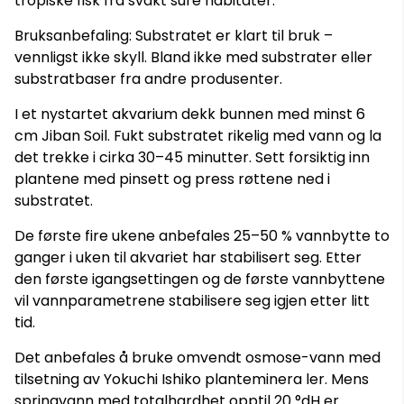
tropiske fisk fra svakt sure habitater.
Bruksanbefaling: Substratet er klart til bruk –
vennligst ikke skyll. Bland ikke med substrater eller
substratbaser fra andre produsenter.
I et nystartet akvarium dekk bunnen med minst 6
cm Jiban Soil. Fukt substratet rikelig med vann og la
det trekke i cirka 30–45 minutter. Sett forsiktig inn
plantene med pinsett og press røttene ned i
substratet.
De første fire ukene anbefales 25–50 % vannbytte to
ganger i uken til akvariet har stabilisert seg. Etter
den første igangsettingen og de første vannbyttene
vil vannparametrene stabilisere seg igjen etter litt
tid.
Det anbefales å bruke omvendt osmose-vann med
tilsetning av Yokuchi Ishiko planteminera ler. Mens
springvann med totalhardhet opptil 20 °dH er