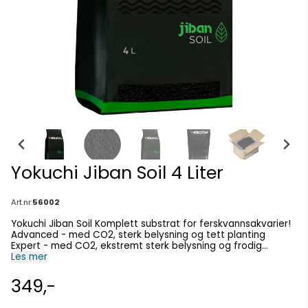
Yokuchi Jiban Soil 4 Liter
Art.nr:
56002
Yokuchi Jiban Soil Komplett substrat for ferskvannsakvarier!
Advanced - med CO2, sterk belysning og tett planting
Expert - med CO2, ekstremt sterk belysning og frodig
vegetasjon Toppklasseeksperter innen kjemi, biologi og
Les mer
miljøteknikk bidro til utviklingen av Jiban Soil! Det ble kun
brukt høykvalitets naturlige råmaterialer i
349,-
produksjonsprosessen. Vårt substrat er spesielt utviklet for
high-tech akvarier med intens belysning og CO2-systemer.