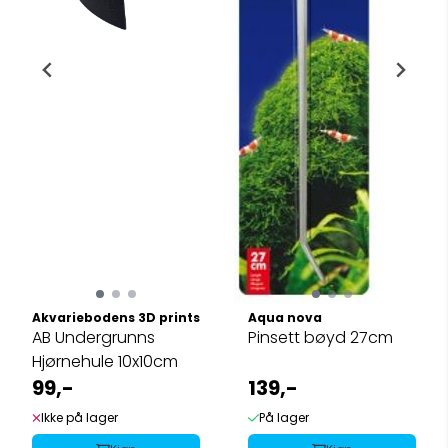
Akvariebodens 3D prints
Aqua nova
AB Undergrunns
Pinsett bøyd 27cm
Hjørnehule 10x10cm
99,-
139,-
Ikke på lager
På lager