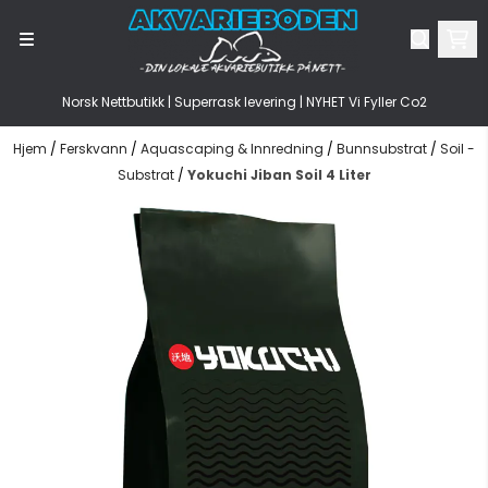
Hopp til innhold
Norsk Nettbutikk | Superrask levering | NYHET Vi Fyller Co2
Hjem
/
Ferskvann
/
Aquascaping & Innredning
/
Bunnsubstrat
/
Soil -
Substrat
/
Yokuchi Jiban Soil 4 Liter