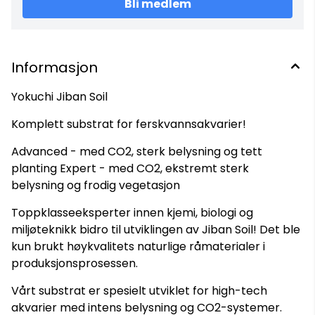
Bli medlem
bruk av Yokuchi Ganban Power Base. Leveringsomfang
avhengig av valg: Jiban Soil 1 liter Jiban Soil 4 liter Jiban Soil
10 liter Jiban Soil 24 liter
Informasjon
Yokuchi Jiban Soil
Komplett substrat for ferskvannsakvarier!
Advanced - med CO2, sterk belysning og tett
planting Expert - med CO2, ekstremt sterk
belysning og frodig vegetasjon
Toppklasseeksperter innen kjemi, biologi og
miljøteknikk bidro til utviklingen av Jiban Soil! Det ble
kun brukt høykvalitets naturlige råmaterialer i
produksjonsprosessen.
Vårt substrat er spesielt utviklet for high-tech
akvarier med intens belysning og CO2-systemer.