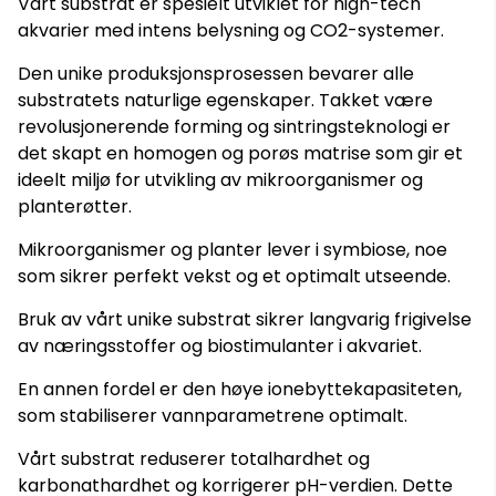
Vårt substrat er spesielt utviklet for high-tech
akvarier med intens belysning og CO2-systemer.
Den unike produksjonsprosessen bevarer alle
substratets naturlige egenskaper. Takket være
revolusjonerende forming og sintringsteknologi er
det skapt en homogen og porøs matrise som gir et
ideelt miljø for utvikling av mikroorganismer og
planterøtter.
Mikroorganismer og planter lever i symbiose, noe
som sikrer perfekt vekst og et optimalt utseende.
Bruk av vårt unike substrat sikrer langvarig frigivelse
av næringsstoffer og biostimulanter i akvariet.
En annen fordel er den høye ionebyttekapasiteten,
som stabiliserer vannparametrene optimalt.
Vårt substrat reduserer totalhardhet og
karbonathardhet og korrigerer pH-verdien. Dette