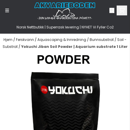
Hopp til innhold
Norsk Nettbutikk | Superrask levering | NYHET Vi Fyller Co2
Hjem
/
Ferskvann
/
Aquascaping & Innredning
/
Bunnsubstrat
/
Soil -
Substrat
/
Yokuchi Jiban Soil Powder | Aquarium substrate 1 Liter