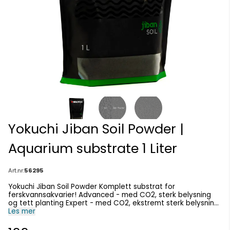
Yokuchi Jiban Soil Powder |
Aquarium substrate 1 Liter
Art.nr:
56295
Yokuchi Jiban Soil Powder Komplett substrat for
ferskvannsakvarier! Advanced - med CO2, sterk belysning
og tett planting Expert - med CO2, ekstremt sterk belysning
og frodig vegetasjon Toppklasseeksperter innen kjemi,
Les mer
biologi og miljøteknikk bidro til utviklingen av Jiban Soil! Det
ble kun brukt høykvalitets naturlige råmaterialer i