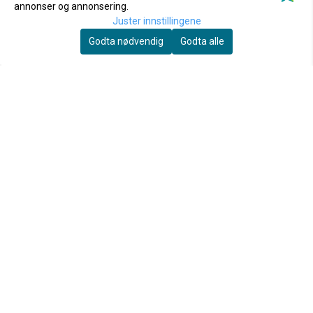
annonser og annonsering.
Juster innstillingene
Godta nødvendig
Godta alle
Aqua Art
Oase
Aqua Art VivoVerde
Oase BaseSoil 3,5liter
Substrate - 300ml
119,-
179,-