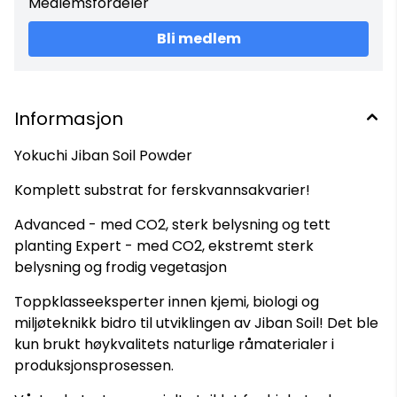
Medlemsfordeler
egenskaper raskere. For å skape et ideelt miljø for
planterøttene og forlenge substratets levetid anbefales
Bli medlem
bruk av Yokuchi Ganban Power Base. Leveringsomfang
avhengig av valg: Jiban Soil Powder 1 liter Jiban Soil Powder 4
liter
Informasjon
Yokuchi Jiban Soil Powder
Komplett substrat for ferskvannsakvarier!
Advanced - med CO2, sterk belysning og tett
planting Expert - med CO2, ekstremt sterk
belysning og frodig vegetasjon
Toppklasseeksperter innen kjemi, biologi og
miljøteknikk bidro til utviklingen av Jiban Soil! Det ble
kun brukt høykvalitets naturlige råmaterialer i
produksjonsprosessen.