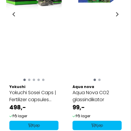
Yokuchi
Aqua nova
Yokuchi Sosei Caps |
Aqua Nova CO2
Fertilizer capsules
glassindikator
80pk
498,-
99,-
På lager
På lager
Kjøp
Kjøp