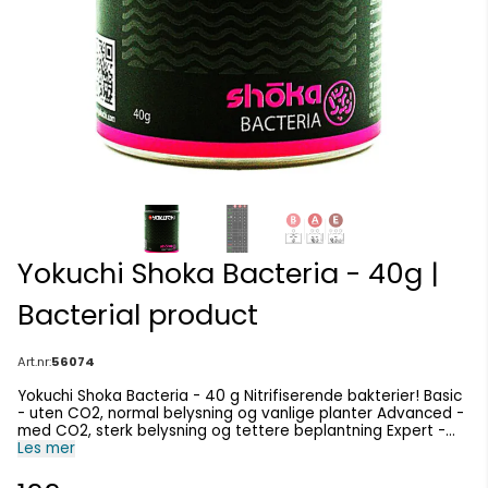
Yokuchi Shoka Bacteria - 40g |
Bacterial product
Art.nr:
56074
Yokuchi Shoka Bacteria - 40 g Nitrifiserende bakterier! Basic
- uten CO2, normal belysning og vanlige planter Advanced -
med CO2, sterk belysning og tettere beplantning Expert -
med CO2, svært sterk belysning og frodig vegetasjon
Les mer
Shoka-bakterier er et bakterieprodukt med stammer som er
direkte hentet fra naturen. Autotrofe bakterier koloniserer