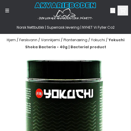
Hopp til innhold
Norsk Nettbutikk | Superrask levering | NYHET Vi Fyller Co2
Hjem
/
Ferskvann
/
Vannkjemi
/
Plantenæring
/
Yokuchi
/
Yokuchi
Shoka Bacteria - 40g | Bacterial product